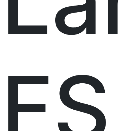
La
FS