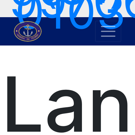
9970
0103
Lan