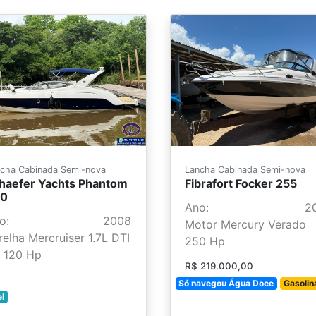
cha Cabinada Semi-nova
Lancha Cabinada Semi-nova
haefer Yachts Phantom
Fibrafort Focker 255
0
Ano:
2
o:
2008
Motor Mercury Verado
relha Mercruiser 1.7L DTI
250 Hp
 120 Hp
R$ 219.000,00
Só navegou Água Doce
Gasolin
el