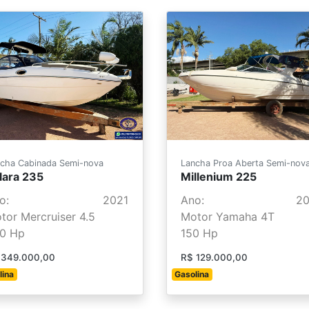
cha Cabinada Semi-nova
Lancha Proa Aberta Semi-nov
lara 235
Millenium 225
o:
2021
Ano:
2
tor Mercruiser 4.5
Motor Yamaha 4T
0 Hp
150 Hp
 349.000,00
R$ 129.000,00
lina
Gasolina