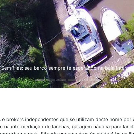
Novas Vagas - Conclusão do Pavilhão Leste
 e brokers independentes que se utilizam deste nome por 
 na intermediação de lanchas, garagem náutica para lanch
 motorhome park. Situada em uma área única de 4 hc na Ilha 