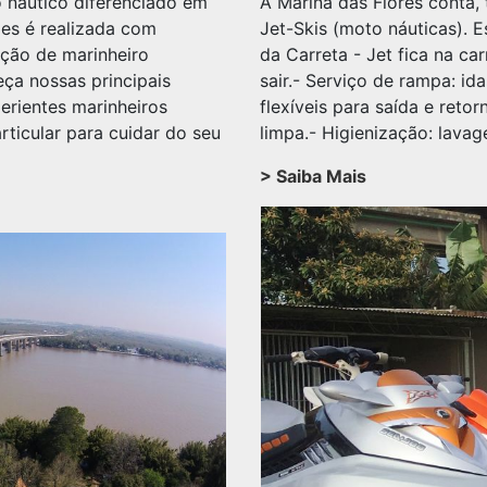
 náutico diferenciado em
A Marina das Flores conta
es é realizada com
Jet-Skis (moto náuticas). 
ação de marinheiro
da Carreta - Jet fica na ca
eça nossas principais
sair.- Serviço de rampa: ida
erientes marinheiros
flexíveis para saída e ret
ticular para cuidar do seu
limpa.- Higienização: lava
> Saiba Mais