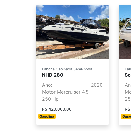
Lancha Cabinada Semi-nova
Lan
NHD 280
So
Ano:
2020
An
Motor Mercruiser 4.5
Mo
250 Hp
25
R$ 420.000,00
R$
Gasolina
Gaso