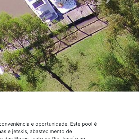
Next
conveniência e oportunidade. Este pool é
as e jetskis, abastecimento de
das Flores, junto ao Rio Jacuí e ao...