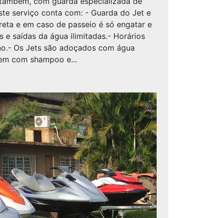
, também, com guarda especializada de
Este serviço conta com: - Guarda do Jet e
rreta e em caso de passeio é só engatar e
s e saídas da água ilimitadas.- Horários
orno.- Os Jets são adoçados com água
gem com shampoo e...